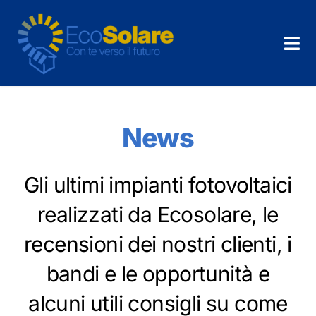
Salta
al
contenuto
Tog
Nav
Home
Chi Siamo
News
Cosa Facciamo
Gli ultimi impianti fotovoltaici
realizzati da Ecosolare, le
News
recensioni dei nostri clienti, i
Dicono di noi
bandi e le opportunità e
Contatti
alcuni utili consigli su come