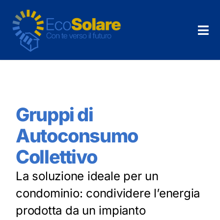
Salta
al
contenuto
Tog
Nav
Home
Chi Siamo
Gruppi di
Cosa Facciamo
Autoconsumo
News
Collettivo
La soluzione ideale per un
Dicono di noi
condominio: condividere l’energia
Contatti
prodotta da un impianto