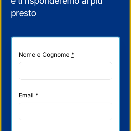
e ti risponderemo al più
presto
Nome e Cognome
*
Email
*