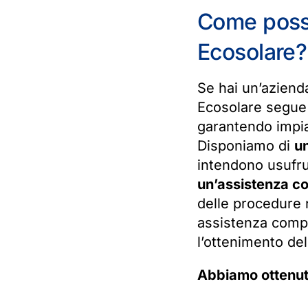
Come posso
Ecosolare?
Se hai un’aziend
Ecosolare segue l
garantendo impian
Disponiamo di
un
intendono usufrui
un’assistenza co
delle procedure
assistenza compl
l’ottenimento de
Abbiamo ottenuto