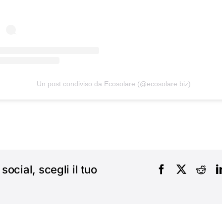
Un post condiviso da Ecosolare (@ecosolare.biz)
social, scegli il tuo