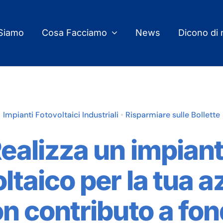
 Siamo
Cosa Facciamo
News
Dicono di 
Impianti Fotovoltaici Industriali
•
Risparmiare sulle Bollette
ealizza un impian
ltaico per la tua 
n contributo a fo