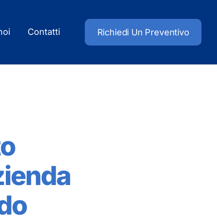
noi
Contatti
Richiedi Un Preventivo
to
azienda
ndo