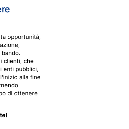
ere
ta opportunità,
lazione,
l bando.
 clienti, che
 enti pubblici,
l’inizio alla fine
ornendo
po di ottenere
te!