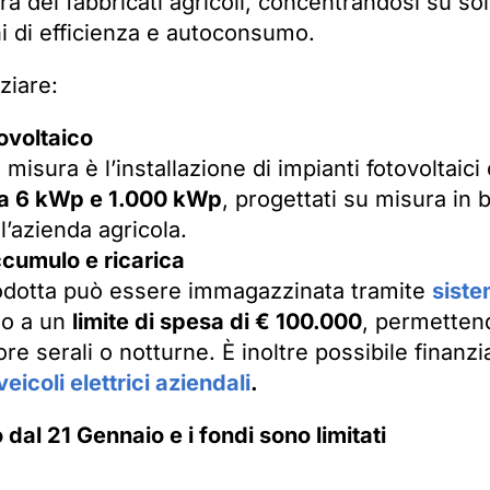
ra dei fabbricati agricoli, concentrandosi su sol
ni di efficienza e autoconsumo.
ziare:
ovoltaico
la misura è l’installazione di impianti fotovoltaic
a 6 kWp e 1.000 kWp
, progettati su misura in 
l’azienda agricola.
ccumulo e ricarica
odotta può essere immagazzinata tramite
siste
no a un
limite di spesa di € 100.000
, permettend
re serali o notturne. È inoltre possibile finanz
veicoli elettrici aziendali
.
 dal 21 Gennaio e i fondi sono limitati