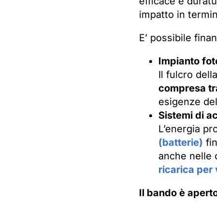
efficace e duratu
impatto in termi
E’ possibile finan
Impianto fot
Il fulcro del
compresa tr
esigenze del
Sistemi di a
L’energia pr
(batterie)
fi
anche nelle o
ricarica per 
Il bando è aperto