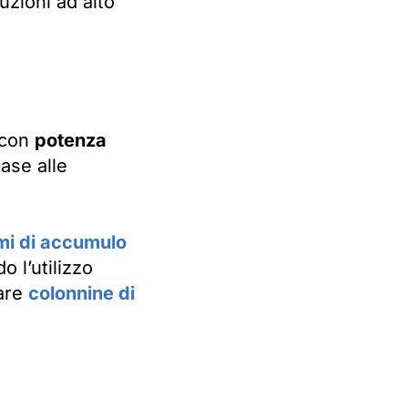
uzioni ad alto
i con
potenza
base alle
mi di accumulo
o l’utilizzo
iare
colonnine di