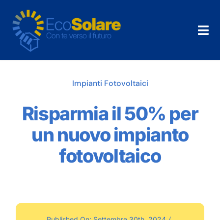
Salta
al
contenuto
Tog
Nav
Home
Impianti Fotovoltaici
Chi Siamo
Risparmia il 50% per
Cosa Facciamo
un nuovo impianto
News
fotovoltaico
Dicono di noi
Contatti
Published On: Settembre 30th, 2024
/